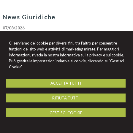
News Giuridiche
07/08/2026
Marchio Biologico Italiano: nuovo simbolo per valorizzare il bio Made in
Italy
Ci serviamo dei cookie per diversi fini, tra l'altro per consentire
07/08/2026
funzioni del sito web e attività di marketing mirate. Per maggiori
AI Act: ok definitivo ai decreti su governance e attività di polizia. Il Cdm
informazioni, riveda la nostra
informativa sulla privacy e sui cookie.
vara la riforma del sistema 231
Può gestire le impostazioni relative ai cookie, cliccando su 'Gestisci
Cookie'
07/08/2026
Patto di famiglia e riserva al donante di diritti particolari
ACCETTA TUTTI
Studio Legale
RIFIUTA TUTTI
Marchesini - Vandelli
Viale Cavour 21 -
Ferrara
44121
,
FE
GESTISCI COOKIE
Tel.
0532/210472
Fax
0532/210472
© 2026 Copyright Studio Legale Marchesini Vandelli. Tutti i diritti riservati | P.IVA
01353340381 |
Gestisci Cookie
-
Sitemap
-
Privacy
-
Cookie Policy
-
Credits